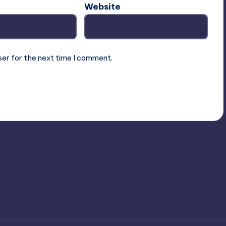
Website
ser for the next time I comment.