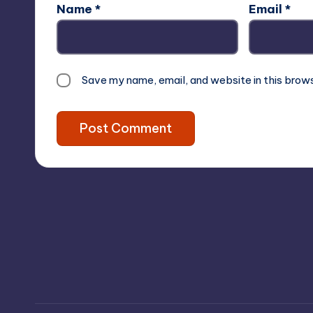
Name
*
Email
*
Save my name, email, and website in this brow