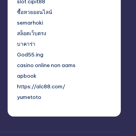
slot cipit88
ซื้อหวยออนไลน์
semarhoki
สล็อตเว็บตรง
บาคาร่า
God55.ing
casino online non aams
apbook
https://alc88.com/
yumetoto