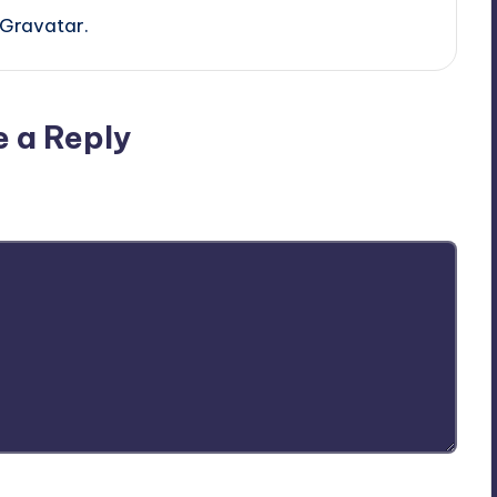
Gravatar
.
e a Reply
ublished.
Required fields are marked
*