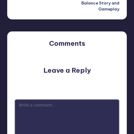
Balance Story and
Gameplay
Comments
No comments yet. Why don’t you start the discussion?
Leave a Reply
Your email address will not be published.
Required fields
are marked
*