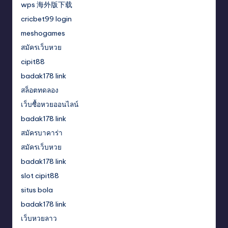
wps 海外版下载
cricbet99 login
meshogames
สมัครเว็บหวย
cipit88
badak178 link
สล็อตทดลอง
เว็บซื้อหวยออนไลน์
badak178 link
สมัครบาคาร่า
สมัครเว็บหวย
badak178 link
slot cipit88
situs bola
badak178 link
เว็บหวยลาว